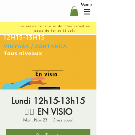
Menu
Les envois de tapis ou de fiches seront en
pause du 1er au 15 août
Lundi 12h15-13h15
🤸‍♀️ EN VISIO
Mon, Nov 23
  |  
Chez vous!