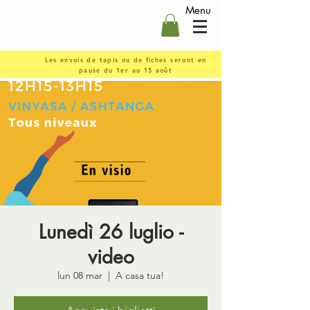
Menu
Les envois de tapis ou de fiches seront en
pause du 1er au 15 août
Lunedì 26 luglio -
video
lun 08 mar
  |  
A casa tua!