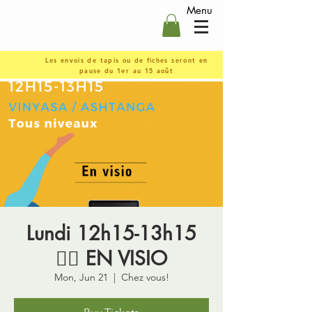
Menu
Les envois de tapis ou de fiches seront en
pause du 1er au 15 août
Lundi 12h15-13h15
🤸‍♀️ EN VISIO
Mon, Jun 21
  |  
Chez vous!