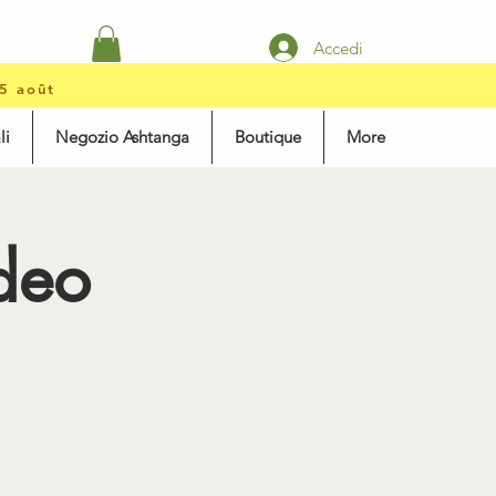
Accedi
15 août
li
Negozio Ashtanga
Boutique
More
ideo