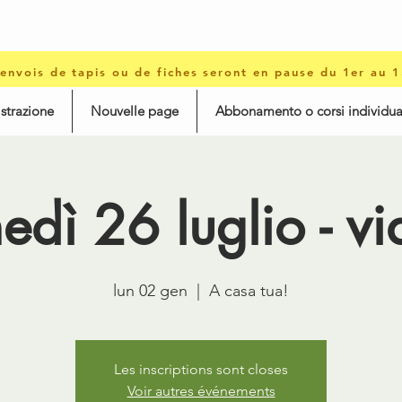
 envois de tapis ou de fiches seront en pause du 1er au 
istrazione
Nouvelle page
Abbonamento o corsi individua
edì 26 luglio - v
lun 02 gen
  |  
A casa tua!
Les inscriptions sont closes
Voir autres événements