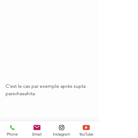
C’est le cas par exemple après supta 
parsvhasahita. 
SUPTA PARSHVASAHITA ©Léna Piroux et 
Phone
Email
Instagram
YouTube