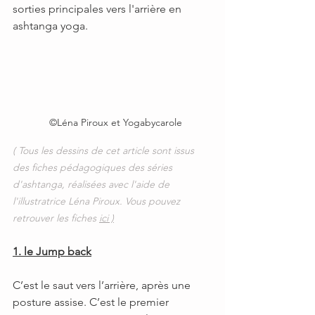
sorties principales vers l'arrière en 
ashtanga yoga.
  ©Léna Piroux et Yogabycarole
( Tous les dessins de cet article sont issus 
des fiches pédagogiques des séries 
d'ashtanga, réalisées avec l'aide de 
l'illustratrice Léna Piroux. Vous pouvez 
retrouver les fiches 
ici
 )
1. le Jump back
C’est le saut vers l’arrière, après une 
posture assise. C’est le premier 