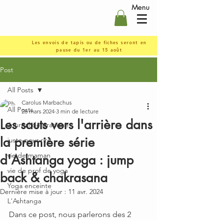
Menu
Les envois de tapis ou de fiches seront en
pause du 1er au 15 août
Post
All Posts
Carolus Marbachus
All Posts
26 mars 2024
3 min de lecture
Les sauts vers l'arrière dans
Journal de pratique
la première série
juste pour rire
vie de maman
d'Ashtanga yoga : jump
vie de prof de yoga
back & chakrasana
Yoga enceinte
Dernière mise à jour :
11 avr. 2024
L'Ashtanga
Dans ce post, nous parlerons des 2 