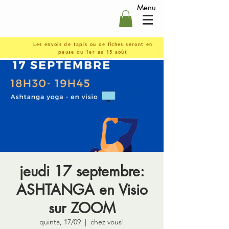
Menu
Les envois de tapis ou de fiches seront en
pause du 1er au 15 août
jeudi 17 septembre:
ASHTANGA en Visio
sur ZOOM
quinta, 17/09
  |  
chez vous!