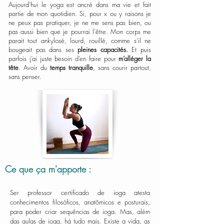
Aujourd’hui le yoga est ancré dans ma vie et fait
partie de mon quotidien. Si, pour x ou y raisons je
ne peux pas pratiquer, je ne me sens pas bien, ou
pas aussi bien que je pourrai l'être. Mon corps me
parait tout ankylosé, lourd, rouillé, comme s’il ne
bougeait pas dans ses
pleines capacités.
Et puis
parfois j’ai juste besoin d’en faire pour
m’alléger la
tête
. Avoir du
temps tranquille
, sans courir partout,
sans penser.
Ce que ça m'apporte :
Ser professor certificado de ioga atesta
conhecimentos filosóficos, anatômicos e posturais,
para poder criar sequências de ioga. Mas, além
das aulas de ioga, há tudo mais. Existe a vida, as