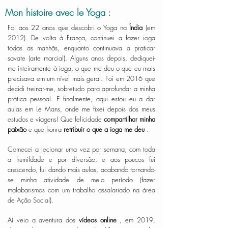
Mon histoire avec le Yoga :
Foi aos 22 anos que descobri o Yoga na
Índia
(em
2012). De volta à França, continuei a fazer ioga
todas as manhãs, enquanto continuava a praticar
savate (arte marcial). Alguns anos depois, dediquei-
me inteiramente à ioga, o que me deu o que eu mais
precisava em um nível mais geral. Foi em 2016 que
decidi treinar-me, sobretudo para aprofundar a minha
prática pessoal. E finalmente, aqui estou eu a dar
aulas em Le Mans, onde me fixei depois dos meus
estudos e viagens! Que felicidade
compartilhar minha
paixão
e que honra
retribuir o que a ioga me deu
.
Comecei a lecionar uma vez por semana, com toda
a humildade e por diversão, e aos poucos fui
crescendo, fui dando mais aulas, acabando tornando-
se minha atividade de meio período (fazer
malabarismos com um trabalho assalariado na área
de Ação Social).
Aí veio a aventura dos
vídeos online
, em 2019,