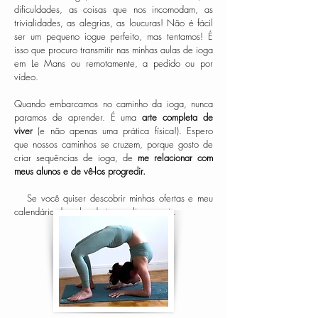
dificuldades, as coisas que nos incomodam, as
trivialidades, as alegrias, as loucuras! Não é fácil
ser um pequeno iogue perfeito, mas tentamos! É
isso que procuro transmitir nas minhas aulas de ioga
em Le Mans ou remotamente, a pedido ou por
vídeo.
Quando embarcamos no caminho da ioga, nunca
paramos de aprender. É uma
arte completa de
viver
(e não apenas uma prática física!). Espero
que nossos caminhos se cruzem, porque gosto de
criar sequências de ioga, de
me relacionar com
meus alunos e de vê-los progredir.
Se você quiser descobrir minhas ofertas e meu
calendário de aulas de ioga,
clique aqui
.