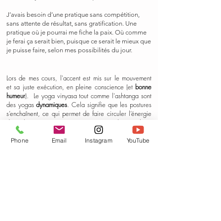
J’avais besoin d’une pratique sans compétition,
sans attente de résultat, sans gratification. Une
pratique où je pourrai me fiche la paix. Où comme
je ferai ça serait bien, puisque ce serait le mieux que
je puisse faire, selon mes possibilités du jour.
Lors de mes cours, l'accent est mis sur le mouvement
et sa juste exécution, en pleine conscience (et
bonne
humeur
). Le yoga vinyasa tout comme l'ashtanga sont
des yogas
dynamiques
. Cela signifie que les postures
s’enchaînent, ce qui permet de faire circuler l’énergie
dans l’organisme. Grâce à un travail musculaire
contrôlé, on améliore sa posture générale et on
dénoue peu à peu les tensions physiques et/ou
Phone
Email
Instagram
YouTube
nerveuses accumulées.
J'aime explorer différents univers et construire mes
cours avec une thématique particulière. Ainsi, chaque
cours est unique et est l'occasion d'en découvrir
d'avantage sur soi et le Yoga.