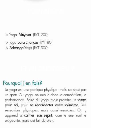
FORMATIONS
> Yoga
Vinyasa
(RYT 200)
> Ioga
para crianças
(RYT 80)
>
Ashtanga
Yoga (RYT 500)
ET AU QUOTIDIEN ?
Pourquoi j'en fais?
Le yoga est une pratique physique, mais ce n'est pas
un sport. Au yoga, on oublie donc la compétition, la
performance. Faire du yoga, c'est prendre un
temps
pour soi
, pour
se reconnecter avec soi-même
, ses
sensations physiques, mais aussi mentales. On y
apprend à
calmer son esprit
, comme une routine
exigeante, mais qui fait du bien.