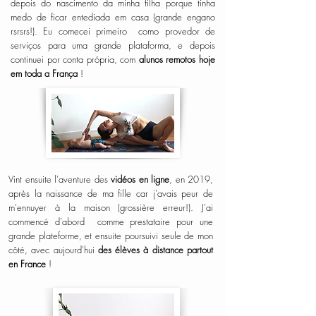
depois do nascimento da minha filha porque tinha
medo de ficar entediada em casa (grande engano
rsrsrs!). Eu comecei primeiro
como provedor de
serviços para uma grande plataforma, e depois
continuei por conta própria, com
alunos remotos hoje
em toda a França
!
Vint ensuite l'aventure des
vidéos en ligne
, en 2019,
après la naissance de ma fille car j'avais peur de
m'ennuyer à la maison (grossière erreur!). J'ai
commencé d'abord comme prestataire pour une
grande plateforme, et ensuite poursuivi seule de mon
côté, avec aujourd'hui
des élèves à distance partout
en France
!