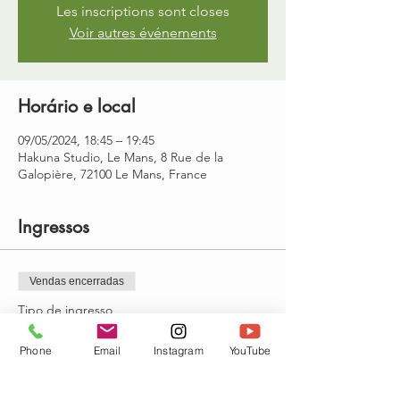
Les inscriptions sont closes
Voir autres événements
Horário e local
09/05/2024, 18:45 – 19:45
Hakuna Studio, Le Mans, 8 Rue de la
Galopière, 72100 Le Mans, France
Ingressos
Vendas encerradas
Tipo de ingresso
Jeudi 18h45-19h45
Phone
Email
Instagram
YouTube
Preço
15,00 €