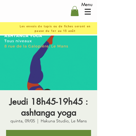
Menu
Les envois de tapis ou de fiches seront en
pause du 1er au 15 août
Jeudi 18h45-19h45 :
ashtanga yoga
quinta, 09/05
  |  
Hakuna Studio, Le Mans