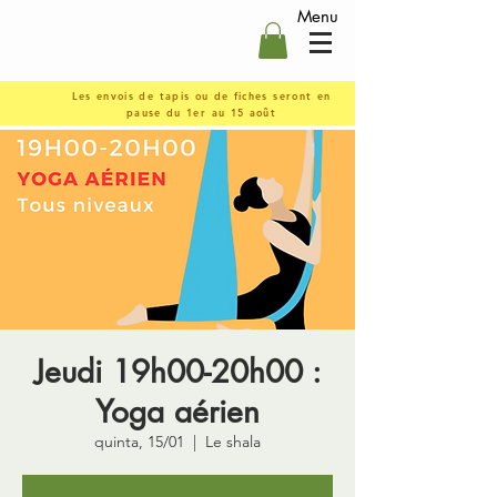
Menu
Les envois de tapis ou de fiches seront en
pause du 1er au 15 août
Jeudi 19h00-20h00 :
Yoga aérien
quinta, 15/01
  |  
Le shala