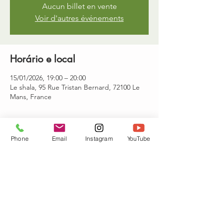
Aucun billet en vente
Voir d'autres événements
Horário e local
15/01/2026, 19:00 – 20:00
Le shala, 95 Rue Tristan Bernard, 72100 Le
Mans, France
Convidados
Phone
Email
Instagram
YouTube
Ver tudo
Compartilhe esse evento