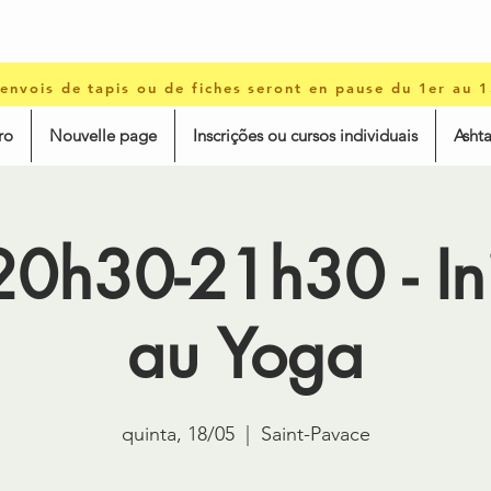
 envois de tapis ou de fiches seront en pause du 1er au 
ro
Nouvelle page
Inscrições ou cursos individuais
Asht
20h30-21h30 - Ini
au Yoga
quinta, 18/05
  |  
Saint-Pavace