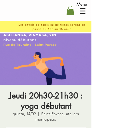
Menu
Les envois de tapis ou de fiches seront en
pause du 1er au 15 août
Jeudi 20h30-21h30 :
yoga débutant
quinta, 14/09
  |  
Saint-Pavace, ateliers
municipaux