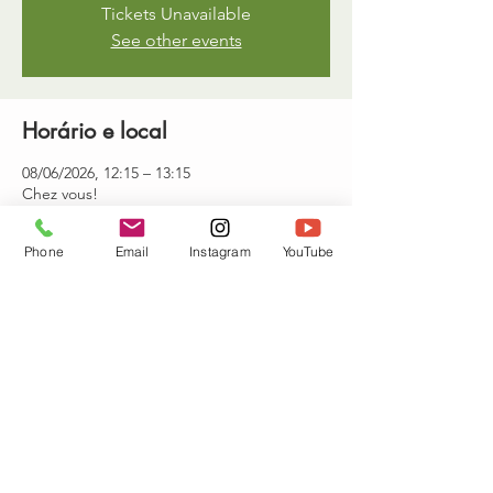
Tickets Unavailable
See other events
Horário e local
08/06/2026, 12:15 – 13:15
Chez vous!
Phone
Email
Instagram
YouTube
Convidados
Ver tudo
Compartilhe esse evento