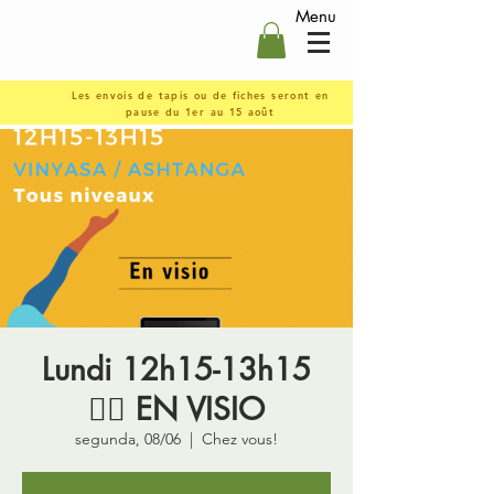
Menu
Les envois de tapis ou de fiches seront en
pause du 1er au 15 août
Lundi 12h15-13h15
🤸‍♀️ EN VISIO
segunda, 08/06
  |  
Chez vous!