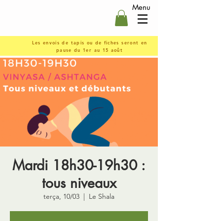
Menu
Les envois de tapis ou de fiches seront en
pause du 1er au 15 août
Mardi 18h30-19h30 :
tous niveaux
terça, 10/03
  |  
Le Shala