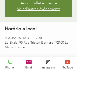
Aucun billet en vente
Voir d'autres événements
Horário e local
10/03/2026, 18:30 – 19:30
Le Shala, 95 Rue Tristan Bernard, 72100 Le
Mans, France
Convidados
Phone
Email
Instagram
YouTube
+3 outros convidados
Compartilhe esse evento