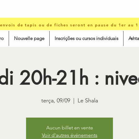
 envois de tapis ou de fiches seront en pause du 1er au 
ro
Nouvelle page
Inscrições ou cursos individuais
Asht
i 20h-21h : niv
terça, 09/09
  |  
Le Shala
Aucun billet en vente
Voir d'autres événements