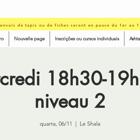
 envois de tapis ou de fiches seront en pause du 1er au 
ro
Nouvelle page
Inscrições ou cursos individuais
Asht
credi 18h30-19h
niveau 2
quarta, 06/11
  |  
Le Shala