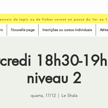
 envois de tapis ou de fiches seront en pause du 1er au 
ro
Nouvelle page
Inscrições ou cursos individuais
Asht
credi 18h30-19h
niveau 2
quarta, 17/12
  |  
Le Shala