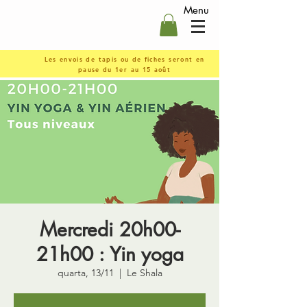
Menu
Les envois de tapis ou de fiches seront en
pause du 1er au 15 août
Mercredi 20h00-
21h00 : Yin yoga
quarta, 13/11
  |  
Le Shala