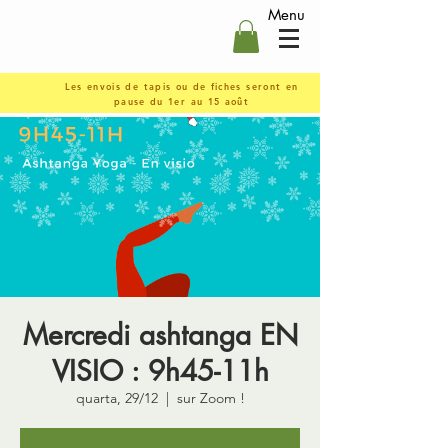
Menu
Les envois de tapis ou de fiches seront en
pause du 1er au 15 août
Mercredi ashtanga EN
VISIO : 9h45-11h
quarta, 29/12
  |  
sur Zoom !