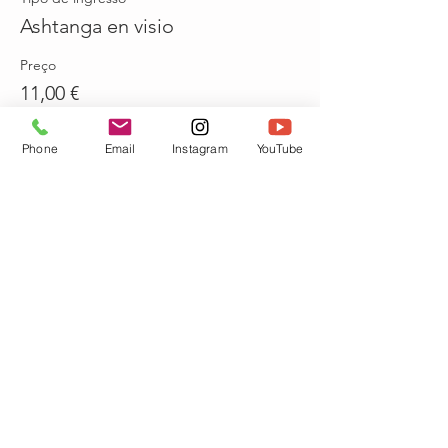
Ashtanga en visio
Preço
11,00 €
Phone
Email
Instagram
YouTube
Vendas encerradas
Tipo de ingresso
Ashtanga en visio + replay
Mais informações
Preço
12,00 €
Compartilhe esse evento