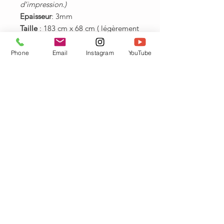
d’impression.​​​​​​)
Epaisseur
: 3mm
Taille
: 183 cm x 68 cm ( légèrement
plus large et long que la moyenne,
pour ne pas se sentir à l’étroit )
Phone
Email
Instagram
YouTube
Matériaux
: Base en caoutchouc
naturel et gomme
écologique. Revêtement
antidérapant en microfibre textile
simili daim
Peut se ranger enroulé, ou se plier
dans votre sac.
Poids:
2,5 kilos
Entretien:
Si vous faites une tâche :
pas de panique ! Le tapis se lave
très bien avec un chiffon mouillé et
du savon, ou bien dans la baignoire
ou en machine pour un lavage