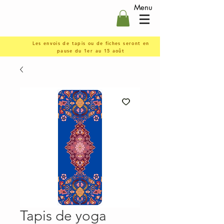
Menu
Les envois de tapis ou de fiches seront en
pause du 1er au 15 août
Tapis de yoga