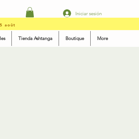
Iniciar sesión
15 août
les
Tienda Ashtanga
Boutique
More