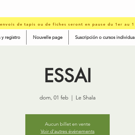
 envois de tapis ou de fiches seront en pause du 1er au 
 y registro
Nouvelle page
Suscripción o cursos individua
ESSAI
dom, 01 feb
  |  
Le Shala
Aucun billet en vente
Voir d'autres événements