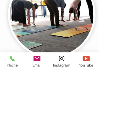
Les cours de
yoga en entreprise
ont pour
Phone
Email
Instagram
YouTube
objectif d’intégrer les bienfaits du yoga au
sein du lieu de travail. C’est une
parenthèse dans la journée qui permet de
se détendre, prendre du recul, mieux
gérer le stress et de repartir concentrés et
régénérés pour le reste de la journée.
LE DEROULEMENT D'UN COURS
Chaque séance commence par quelques
minutes de méditation, pour se recentrer
sur soi, sa respiration et ses sensations,