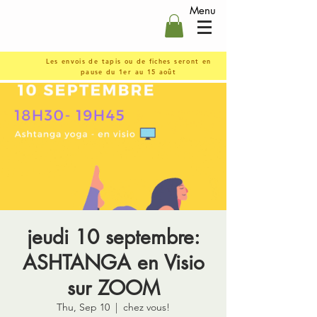
Menu
Les envois de tapis ou de fiches seront en
pause du 1er au 15 août
jeudi 10 septembre:
ASHTANGA en Visio
sur ZOOM
Thu, Sep 10
  |  
chez vous!