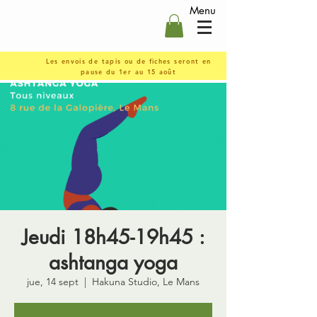
Menu
Les envois de tapis ou de fiches seront en
pause du 1er au 15 août
Jeudi 18h45-19h45 :
ashtanga yoga
jue, 14 sept
  |  
Hakuna Studio, Le Mans