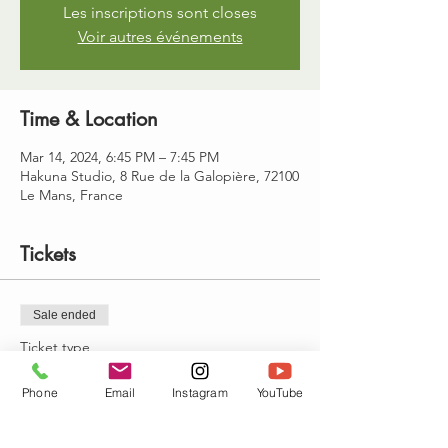
Les inscriptions sont closes
Voir autres événements
Time & Location
Mar 14, 2024, 6:45 PM – 7:45 PM
Hakuna Studio, 8 Rue de la Galopière, 72100
Le Mans, France
Tickets
Sale ended
Ticket type
yoga aérien 18h45-19h45
Phone
Email
Instagram
YouTube
Price
€22.00