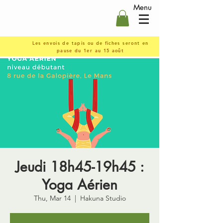
Menu
Les envois de tapis ou de fiches seront en
pause du 1er au 15 août
Jeudi 18h45-19h45 :
Yoga Aérien
Thu, Mar 14
  |  
Hakuna Studio