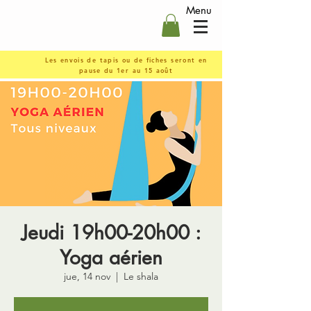
Menu
Les envois de tapis ou de fiches seront en
pause du 1er au 15 août
Jeudi 19h00-20h00 :
Yoga aérien
jue, 14 nov
  |  
Le shala