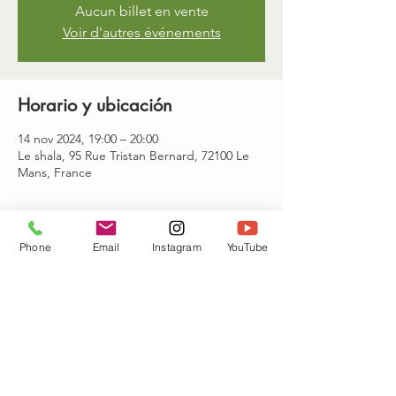
Aucun billet en vente
Voir d'autres événements
Horario y ubicación
14 nov 2024, 19:00 – 20:00
Le shala, 95 Rue Tristan Bernard, 72100 Le
Mans, France
Invitados
Phone
Email
Instagram
YouTube
Ver todos
Compartir este evento