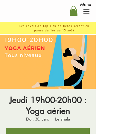
Menu
Les envois de tapis ou de fiches seront en
pause du 1er au 15 août
Jeudi 19h00-20h00 :
Yoga aérien
Do., 30. Jan.
  |  
Le shala