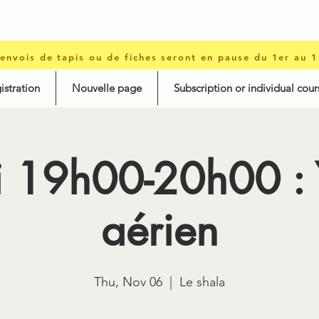
 envois de tapis ou de fiches seront en pause du 1er au 
istration
Nouvelle page
Subscription or individual cour
i 19h00-20h00 :
aérien
Thu, Nov 06
  |  
Le shala