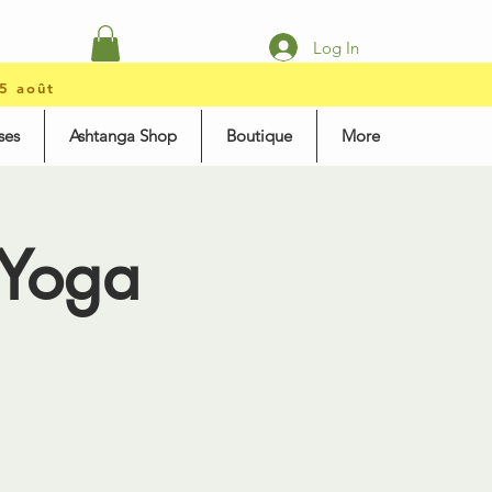
Log In
15 août
ses
Ashtanga Shop
Boutique
More
 Yoga