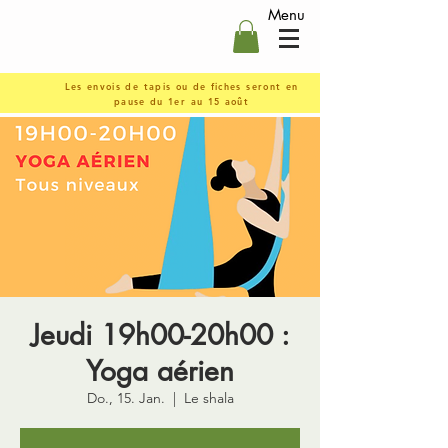
Menu
Les envois de tapis ou de fiches seront en
pause du 1er au 15 août
Jeudi 19h00-20h00 :
Yoga aérien
Do., 15. Jan.
  |  
Le shala