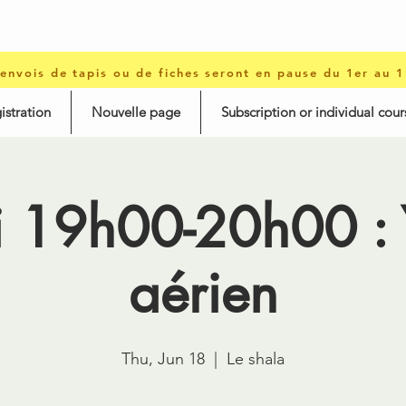
 envois de tapis ou de fiches seront en pause du 1er au 
istration
Nouvelle page
Subscription or individual cour
i 19h00-20h00 :
aérien
Thu, Jun 18
  |  
Le shala