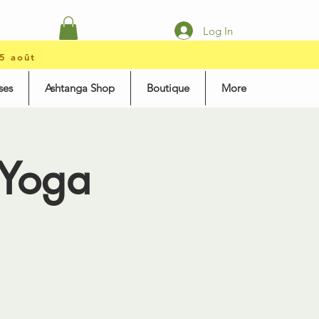
Log In
15 août
ses
Ashtanga Shop
Boutique
More
 Yoga