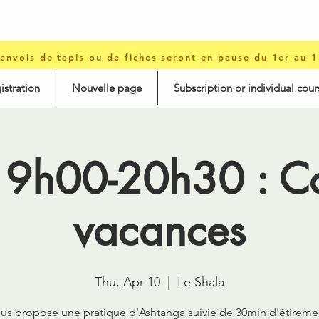
 envois de tapis ou de fiches seront en pause du 1er au 
istration
Nouvelle page
Subscription or individual cour
19h00-20h30 : C
vacances
Thu, Apr 10
  |  
Le Shala
us propose une pratique d'Ashtanga suivie de 30min d'étireme