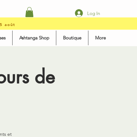
Log In
15 août
ses
Ashtanga Shop
Boutique
More
ours de
nts et