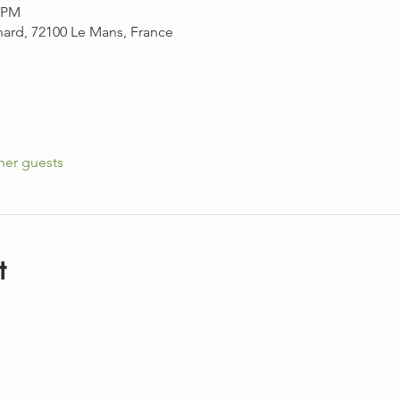
0 PM
rnard, 72100 Le Mans, France
her guests
t