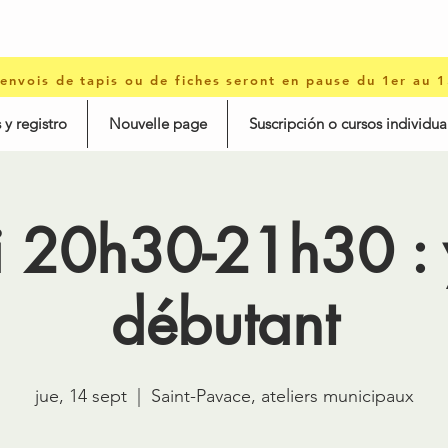
 envois de tapis ou de fiches seront en pause du 1er au 
 y registro
Nouvelle page
Suscripción o cursos individua
i 20h30-21h30 :
débutant
jue, 14 sept
  |  
Saint-Pavace, ateliers municipaux