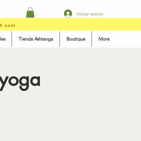
Iniciar sesión
15 août
les
Tienda Ashtanga
Boutique
More
 yoga