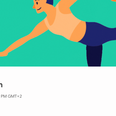
n
45 PM GMT+2