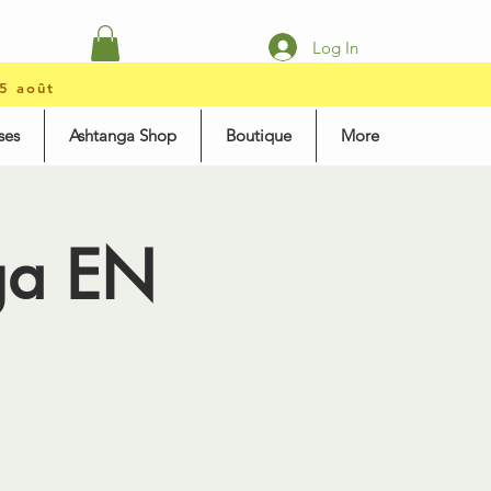
Log In
15 août
ses
Ashtanga Shop
Boutique
More
nga EN