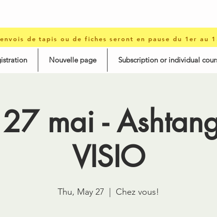
 envois de tapis ou de fiches seront en pause du 1er au 
istration
Nouvelle page
Subscription or individual cour
 27 mai - Ashta
VISIO
Thu, May 27
  |  
Chez vous!