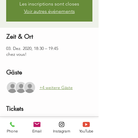
Les inscriptions sont closes
Voir autres événements
Zeit & Ort
03. Dez. 2020, 18:30 – 19:45
chez vous!
Gäste
+4 weitere Gäste
Tickets
Verkauf beendet
Phone
Email
Instagram
YouTube
Tickettyp