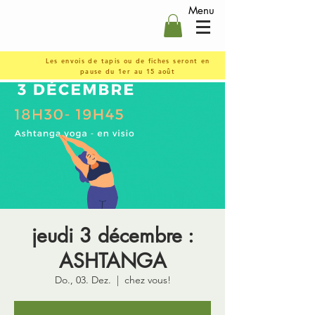
Menu
Les envois de tapis ou de fiches seront en
pause du 1er au 15 août
jeudi 3 décembre :
ASHTANGA
Do., 03. Dez.
  |  
chez vous!