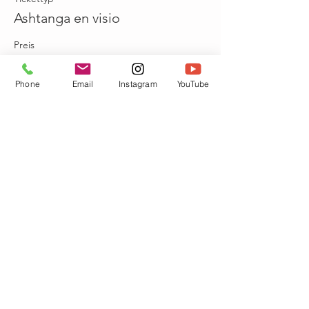
Ashtanga en visio
Preis
11,00 €
Phone
Email
Instagram
YouTube
Verkauf beendet
Tickettyp
Ashtanga en visio + replay
Preis
12,00 €
Diese Veranstaltung teilen