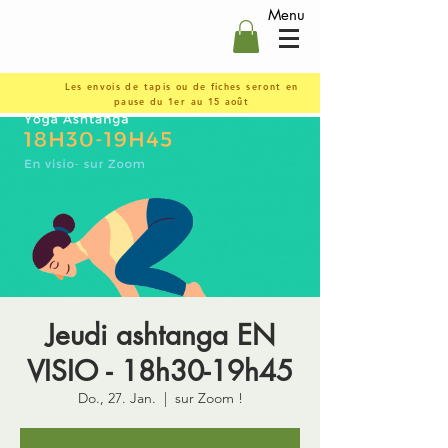
Menu
Les envois de tapis ou de fiches seront en
pause du 1er au 15 août
Jeudi ashtanga EN
VISIO - 18h30-19h45
Do., 27. Jan.
  |  
sur Zoom !