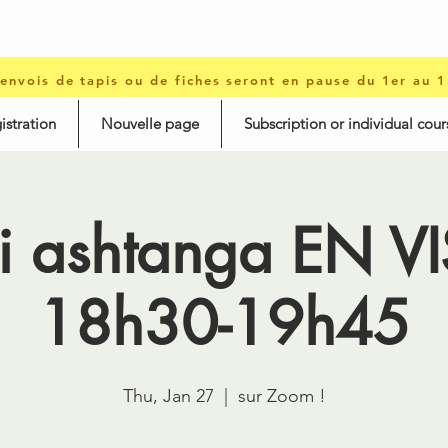
 envois de tapis ou de fiches seront en pause du 1er au 
istration
Nouvelle page
Subscription or individual cour
i ashtanga EN VI
18h30-19h45
Thu, Jan 27
  |  
sur Zoom !