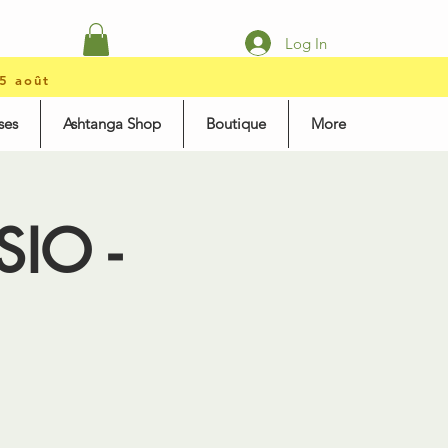
Log In
15 août
ses
Ashtanga Shop
Boutique
More
SIO -