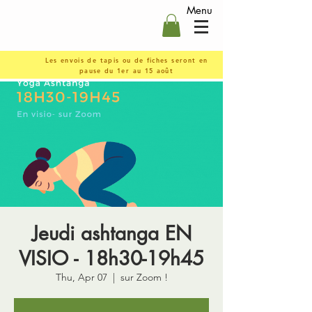
Menu
Les envois de tapis ou de fiches seront en
pause du 1er au 15 août
Jeudi ashtanga EN
VISIO - 18h30-19h45
Thu, Apr 07
  |  
sur Zoom !