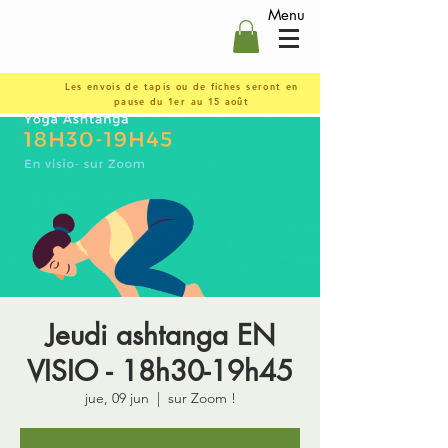
Menu
Les envois de tapis ou de fiches seront en
pause du 1er au 15 août
Jeudi ashtanga EN
VISIO - 18h30-19h45
jue, 09 jun
  |  
sur Zoom !