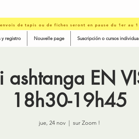
 envois de tapis ou de fiches seront en pause du 1er au 
 y registro
Nouvelle page
Suscripción o cursos individua
i ashtanga EN VI
18h30-19h45
jue, 24 nov
  |  
sur Zoom !