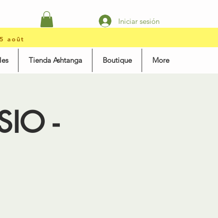
Iniciar sesión
15 août
les
Tienda Ashtanga
Boutique
More
SIO -