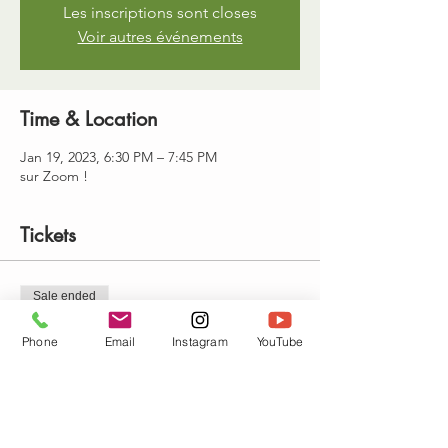
Les inscriptions sont closes
Voir autres événements
Time & Location
Jan 19, 2023, 6:30 PM – 7:45 PM
sur Zoom !
Tickets
Sale ended
Ticket type
Phone
Email
Instagram
YouTube
Cours en visio + replay 1 mois
Price
€13.00