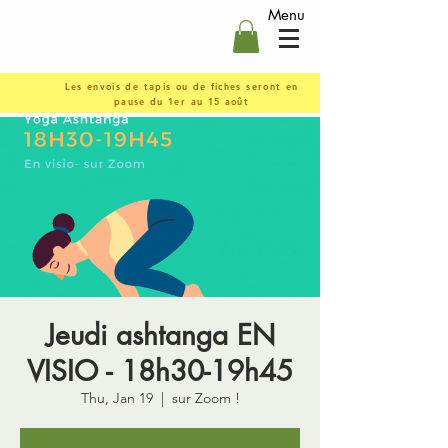
Menu
Les envois de tapis ou de fiches seront en
pause du 1er au 15 août
Jeudi ashtanga EN
VISIO - 18h30-19h45
Thu, Jan 19
  |  
sur Zoom !