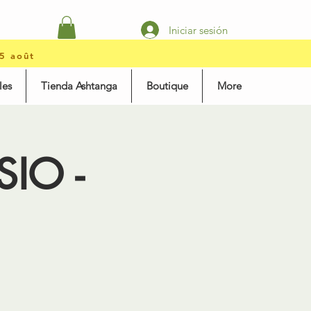
Iniciar sesión
15 août
les
Tienda Ashtanga
Boutique
More
SIO -