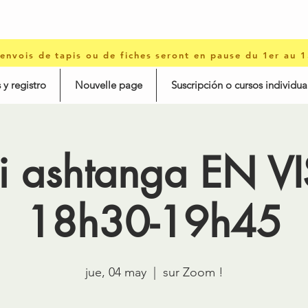
 envois de tapis ou de fiches seront en pause du 1er au 
 y registro
Nouvelle page
Suscripción o cursos individua
i ashtanga EN VI
18h30-19h45
jue, 04 may
  |  
sur Zoom !