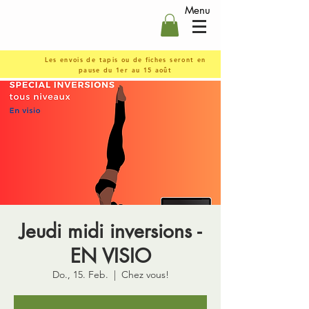
Menu
Les envois de tapis ou de fiches seront en
pause du 1er au 15 août
Jeudi midi inversions -
EN VISIO
Do., 15. Feb.
  |  
Chez vous!