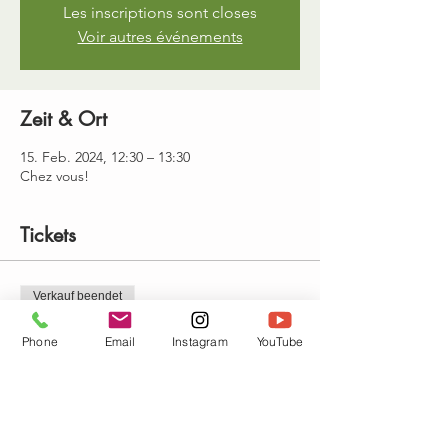
Les inscriptions sont closes
Voir autres événements
Zeit & Ort
15. Feb. 2024, 12:30 – 13:30
Chez vous!
Tickets
Verkauf beendet
Tickettyp
Phone
Email
Instagram
YouTube
Cours de yoga en visio
Preis
15,00 €