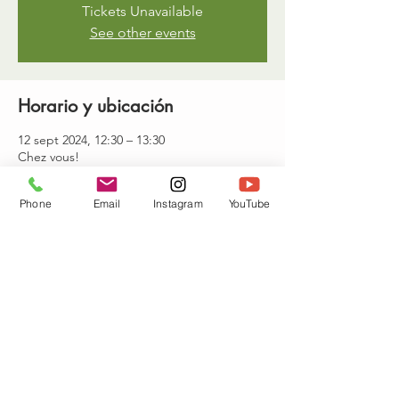
Tickets Unavailable
See other events
Horario y ubicación
12 sept 2024, 12:30 – 13:30
Chez vous!
Phone
Email
Instagram
YouTube
Invitados
Ver todos
Compartir este evento