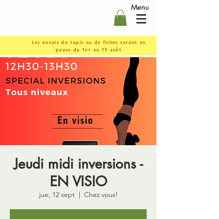
Menu
Les envois de tapis ou de fiches seront en
pause du 1er au 15 août
Jeudi midi inversions -
EN VISIO
jue, 12 sept
  |  
Chez vous!