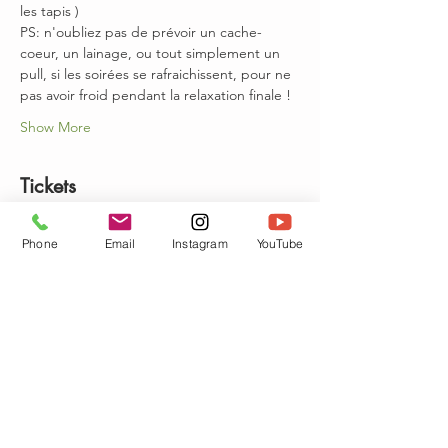
les tapis ) 
PS: n'oubliez pas de prévoir un cache-
coeur, un lainage, ou tout simplement un 
pull, si les soirées se rafraichissent, pour ne 
pas avoir froid pendant la relaxation finale !
Show More
Tickets
Phone
Email
Instagram
YouTube
Sold Out
Ticket type
cours du 4 septembre 2018
Price
€8.00
This event is sold out