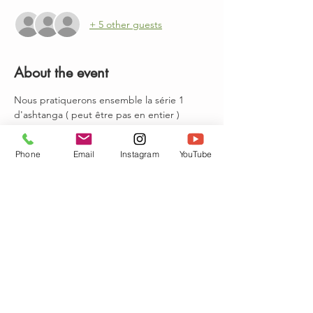
+ 5 other guests
About the event
Nous pratiquerons ensemble la série 1 
d'ashtanga ( peut être pas en entier )
J'ai hâte de vous retrouver !
Phone
Email
Instagram
YouTube
Tickets
Sale ended
Ticket type
cours d'Ashtanga en Visio
Price
€10.00