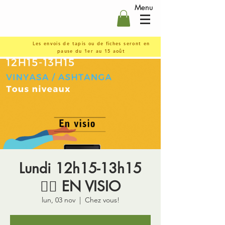
Menu
Les envois de tapis ou de fiches seront en
pause du 1er au 15 août
Lundi 12h15-13h15
🤸‍♀️ EN VISIO
lun, 03 nov
  |  
Chez vous!