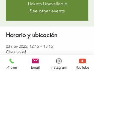
Tickets Unavailable
See other events
Horario y ubicación
03 nov 2025, 12:15 – 13:15
Chez vous!
Phone
Email
Instagram
YouTube
Invitados
Ver todos
Compartir este evento