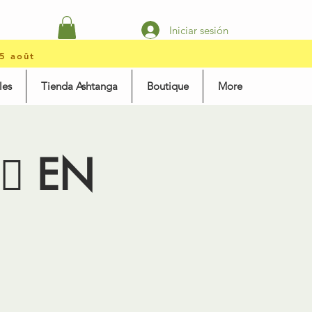
Iniciar sesión
15 août
les
Tienda Ashtanga
Boutique
More
♀️ EN