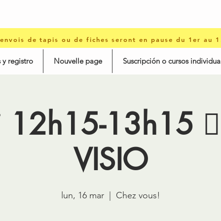
 envois de tapis ou de fiches seront en pause du 1er au 
 y registro
Nouvelle page
Suscripción o cursos individua
i 12h15-13h15 🤸‍
VISIO
lun, 16 mar
  |  
Chez vous!