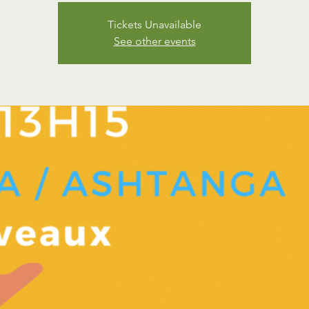
Tickets Unavailable
See other events