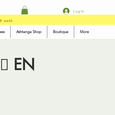
Log In
15 août
ses
Ashtanga Shop
Boutique
More
♀️ EN