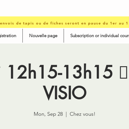
 envois de tapis ou de fiches seront en pause du 1er au 
istration
Nouvelle page
Subscription or individual cour
i 12h15-13h15 🤸‍
VISIO
Mon, Sep 28
  |  
Chez vous!