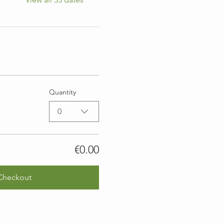
Quantity
0
€0.00
Checkout