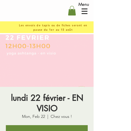
Menu
Les envois de tapis ou de fiches seront en
pause du 1er au 15 août
lundi 22 février - EN
VISIO
Mon, Feb 22
  |  
Chez vous !