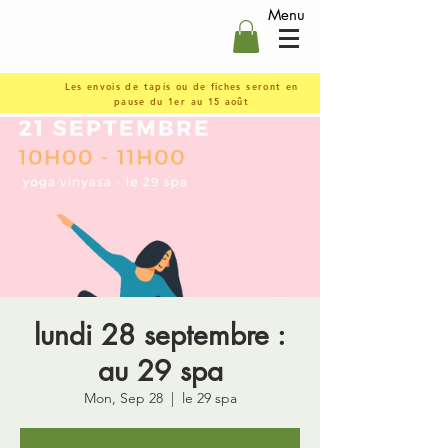
Menu
Les envois de tapis ou de fiches seront en
pause du 1er au 15 août
lundi 28 septembre :
au 29 spa
Mon, Sep 28
  |  
le 29 spa