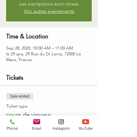
Les inscriptions sont closes
Voir autres événements
Time & Location
Sep 28, 2020, 10:00 AM – 11:00 AM
le 29 spa, 29 Rue du Dr Leroy, 72000 Le
Mans, France
Tickets
Sale ended
Ticket type
cours de vinyasa
More info
Phone
Email
Instagram
YouTube