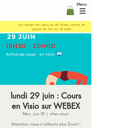
Menu
Les envois de tapis ou de fiches seront en
pause du 1er au 15 août
lundi 29 juin : Cours
en Visio sur WEBEX
Mon, Jun 29
  |  
chez vous!
Attention, nous n'utilisons plus Zoom !