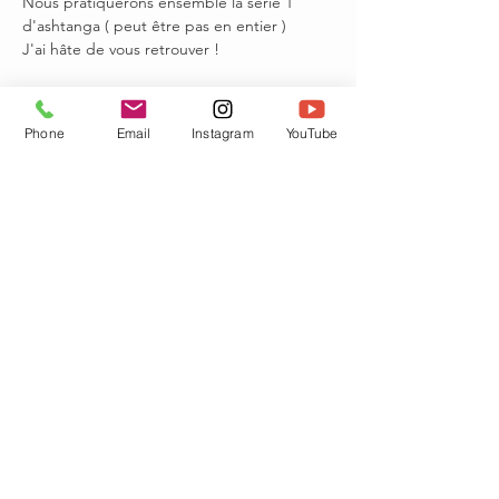
Nous pratiquerons ensemble la série 1 
d'ashtanga ( peut être pas en entier )
J'ai hâte de vous retrouver !
Tickets
Phone
Email
Instagram
YouTube
Sale ended
Ticket type
cours d'Ashtanga en Visio
Price
€11.50
Share this event